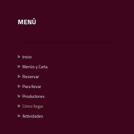
MENÚ
Inicio
Menús y Carta
Calçotadas 37,00€
Reservar
Menú festivo y de fin de semana
Para llevar
Menú diario
Productores
Menú de Navidad y San Esteban 2019
Cómo llegar
Menú para grupos
Actividades
Menú infantil
Para llevar